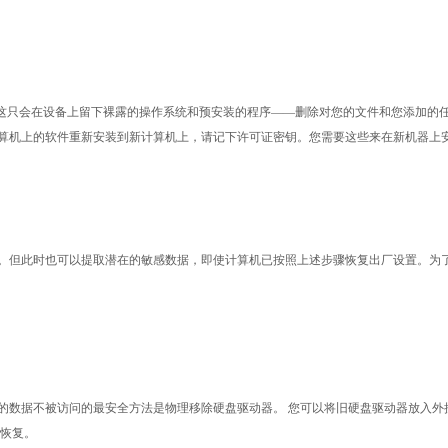
，这只会在设备上留下裸露的操作系统和预安装的程序——删除对您的文件和您添加的
软件重新安装到新计算机上，请记下许可证密钥。您需要这些来在新机器上安装付费软件（包
。但此时也可以提取潜在的敏感数据，即使计算机已按照上述步骤恢复出厂设置。为
的数据不被访问的最安全方法是物理移除硬盘驱动器。
您可以将旧硬盘驱动器放入外接盒
法恢复。