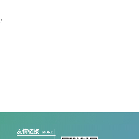
收
!
友情链接
MORE