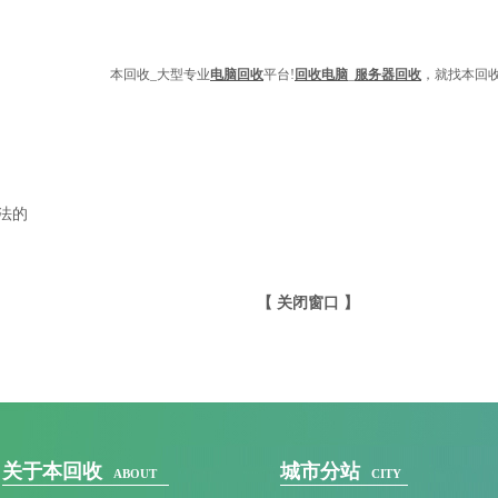
本回收
_大型专业
电脑回收
平台
!
回收电脑
_
服务器
回收
，就找本回
法的
【 关闭窗口 】
关于本回收
城市分站
ABOUT
CITY